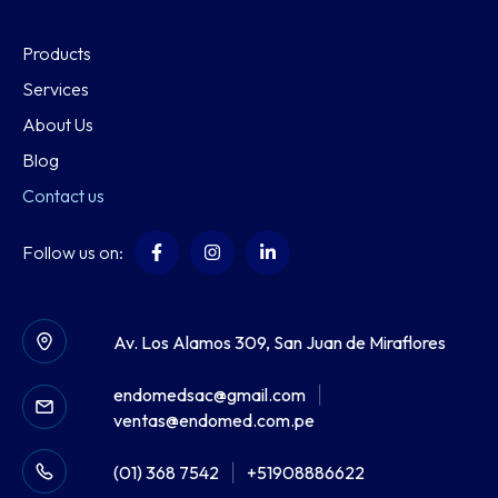
Products
Services
About Us
Blog
Contact us
Follow us on:
Av. Los Alamos 309, San Juan de Miraflores
endomedsac@gmail.com
|
ventas@endomed.com.pe
(01) 368 7542
|
+51908886622