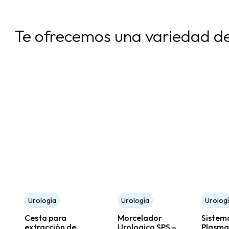
Te ofrecemos una variedad d
Urología
Urología
Urolog
Cesta para
Morcelador
Sistem
extracción de
Urologico SPS –
Plasma