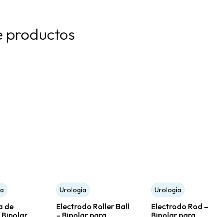
e productos
ía
Urología
Urología
a de
Electrodo Roller Ball
Electrodo Rod –
 Bipolar
– Bipolar para
Bipolar para