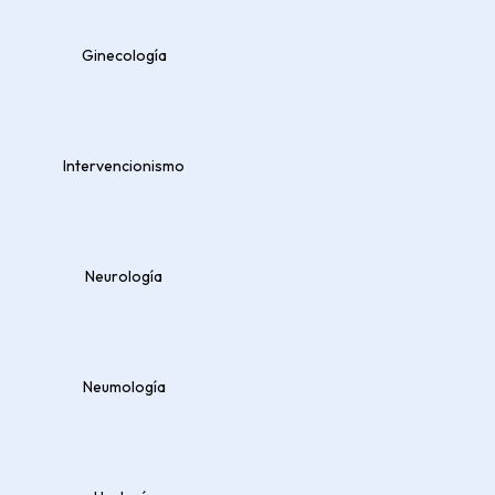
CARACTERÍ
Triple lumen: 
Ginecología
te
Alta
mater
Intervencionismo
Estér
Neurología
Solicitar 
Neumología