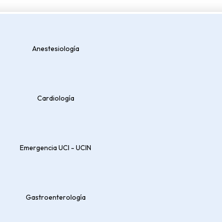
Servicios
Nosotros
Noticias
Anestesiología
Inicio
/
Kit de Catéter Hemo
Cardiología
Emergencia UCI - UCIN
Gastroenterología