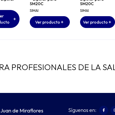
SM20C
SM20C
SIMAI
SIMAI
er
ducto
Ver producto
Ver producto
RA PROFESIONALES DE LA SA
Síguenos en:
 Juan de Miraflores