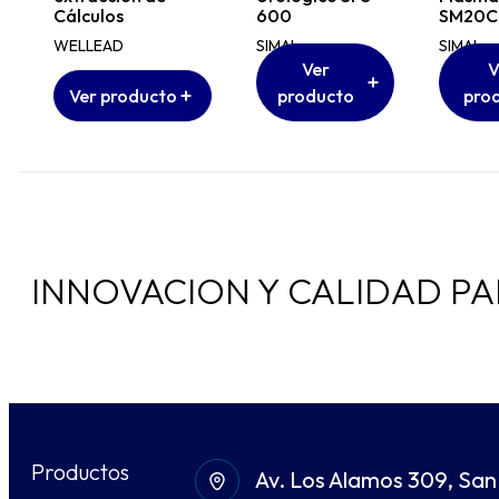
Cálculos
600
SM20C
WELLEAD
SIMAI
SIMAI
Ver
V
Ver producto
producto
pro
INNOVACION Y CALIDAD PA
Productos
Av. Los Alamos 309, San