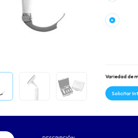
Botón 
imáge
forma
Variedad de m
Solicitar I