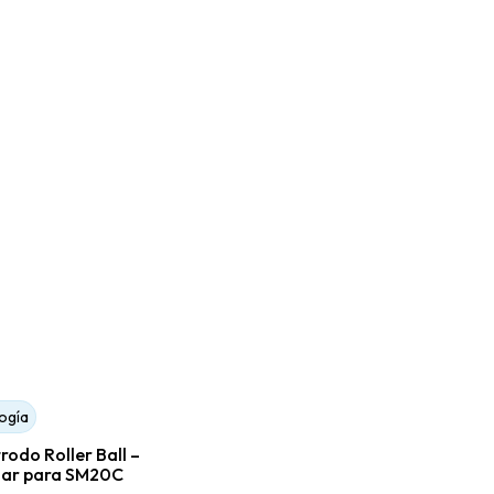
ogía
Urología
rodo Roller Ball –
Electrodo Rod – Bipolar
lar para SM20C
para SM20C