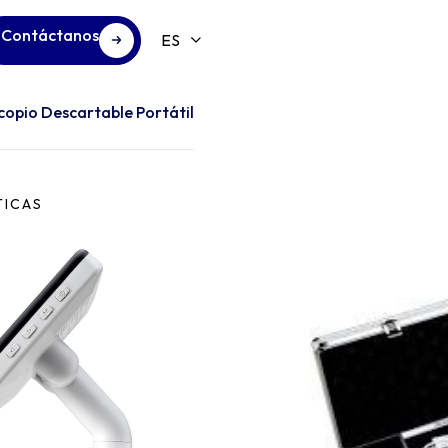
Contáctanos
copio Descartable Portátil
TICAS
 de policarbonato monouso,
arentes y resistentes
la rotativa (140° vertical y
orizontal) y cámara
mpañante
a recargable de larga
ión