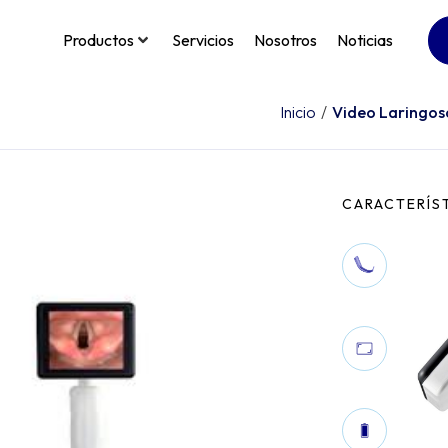
Productos
Servicios
Nosotros
Noticias
Inicio
/
Video Laringos
CARACTERÍS
Hojas
transp
Pantal
180° h
antie
Baterí
durac