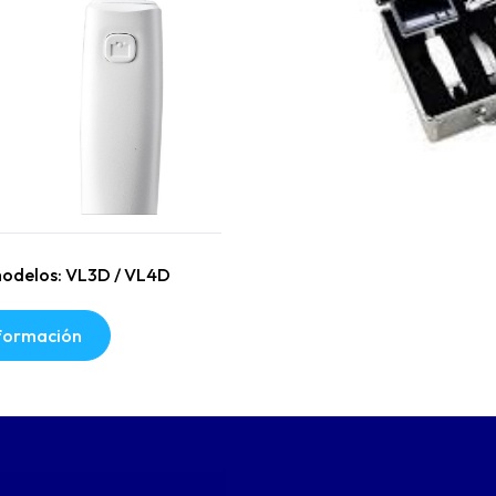
multifunción: captura de
nes y grabación de video de
 rápida
odelos: VL3D / VL4D
nformación