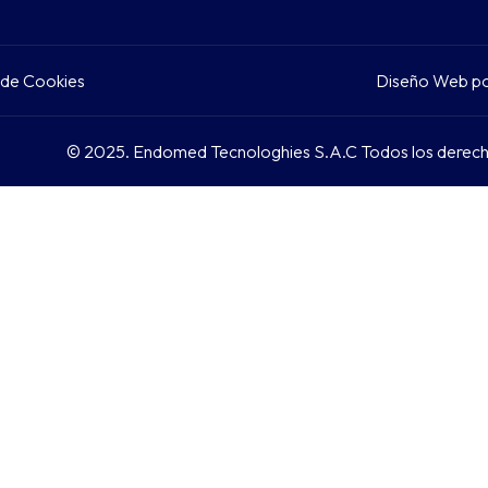
s de Cookies
Diseño Web p
© 2025. Endomed Tecnologhies S.A.C Todos los derech