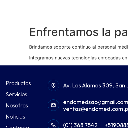
Enfrentamos la p
Brindamos soporte continuo al personal médic
Integramos nuevas tecnologías enfocadas en 
Productos
Av. Los Alamos 309, San 
Servicios
endomedsac@gmail.co
Nosotros
ventas@endomed.com.
Noticias
(01) 368 7542
+519088
|
Contacto