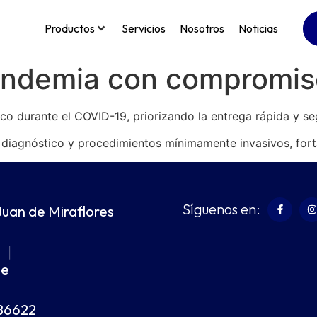
Productos
Servicios
Nosotros
Noticias
andemia con compromis
o durante el COVID-19, priorizando la entrega rápida y seg
diagnóstico y procedimientos mínimamente invasivos, forta
Síguenos en:
Juan de Miraflores
m
|
pe
86622