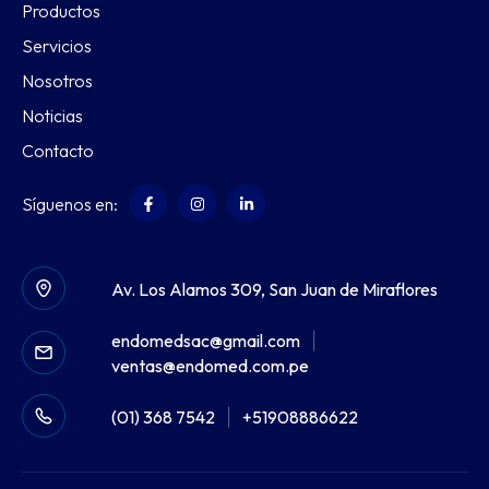
Productos
Servicios
Nosotros
Noticias
Contacto
Síguenos en:
Av. Los Alamos 309, San Juan de Miraflores
endomedsac@gmail.com
|
ventas@endomed.com.pe
(01) 368 7542
|
+51908886622