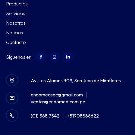
Productos
Servicios
Nosotros
Noticias
Contacto
Síguenos en:
Av. Los Alamos 309, San Juan de Miraflores
endomedsac@gmail.com
|
ventas@endomed.com.pe
(01) 368 7542
|
+51908886622