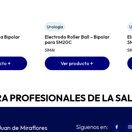
Urología
U
a Bipolar
Electrodo Roller Ball – Bipolar
El
para SM20C
S
SIMAI
SI
cto
Ver producto
RA PROFESIONALES DE LA SA
Síguenos en:
Juan de Miraflores