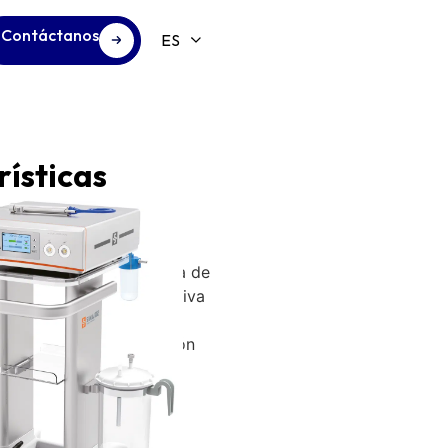
Contáctanos
ísticas
orte óptimo, la geometría de
l control de presión negativa
izan una morcelación
ta velocidad y una succión