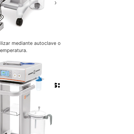
ol que permite un cambio
rol entre los modos de
elación.
ilizar mediante autoclave o
temperatura.
d de modelos:
0
ormación