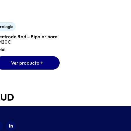
rología
Urología
ectrodo Rod – Bipolar para
Electrodo Big Loop – Bip
M20C
para SM20C
MAI
SIMAI
Ver producto
Ver producto
LUD