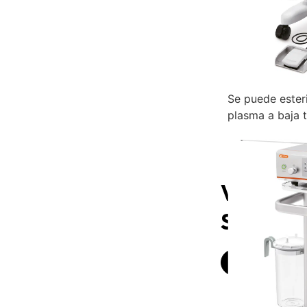
Pedal de contr
sencillo y cont
succión y morc
Se puede ester
plasma a baja 
Varieda
SPS-60
Solicitar Inf