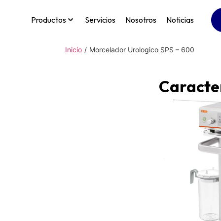
Productos
Servicios
Nosotros
Noticias
Inicio
/
Morcelador Urologico SPS – 600
Caracter
El diseño de c
la cuchilla y e
estable garant
rotatoria de al
rápida.