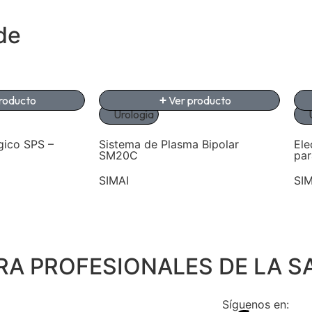
de
roducto
Ver producto
Urología
gico SPS –
Sistema de Plasma Bipolar
Ele
SM20C
pa
SIMAI
SIM
RA PROFESIONALES DE LA S
Síguenos en: