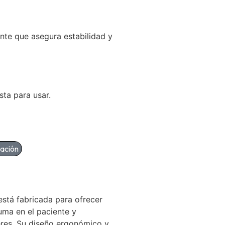
ente que asegura estabilidad y
ista para usar.
mación
stá fabricada para ofrecer
uma en el paciente y
teres. Su diseño ergonómico y