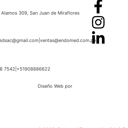
s Alamos 309, San Juan de Miraflores
edsac@gmail.com
|
ventas@endomed.com.pe
68 7542
|
+51908886622
Diseño Web por