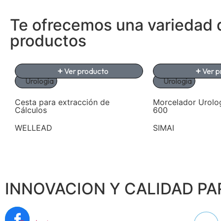
Te ofrecemos una variedad 
productos
Ver producto
Ver p
Urología
Urología
Cesta para extracción de
Morcelador Urolo
Cálculos
600
WELLEAD
SIMAI
INNOVACION Y CALIDAD PA