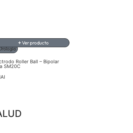
Ver producto
Ver producto
Urología
Urología
ctrodo Roller Ball – Bipolar
Electrodo Rod – Bipolar 
ra SM20C
SM20C
AI
SIMAI
ALUD