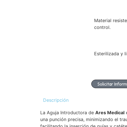
Material resist
control.
Esterilizada y l
Solicitar Infor
Descripción
La Aguja Introductora de
Ares Medical
e
una punción precisa, minimizando el tra
facilitando la inserción de guías y caté