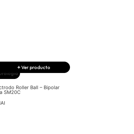
Ver producto
Ver producto
Urología
Urología
ctrodo Roller Ball – Bipolar
Electrodo Rod – Bipolar 
ra SM20C
SM20C
AI
SIMAI