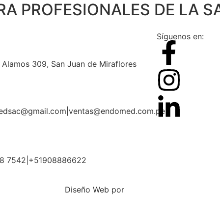
RA PROFESIONALES DE LA S
Síguenos en:
s Alamos 309, San Juan de Miraflores
edsac@gmail.com
|
ventas@endomed.com.pe
68 7542
|
+51908886622
Diseño Web por