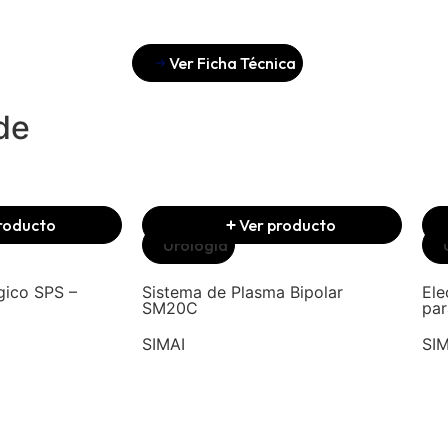
Ver Ficha Técnica
de
roducto
Ver producto
Urología
gico SPS –
Sistema de Plasma Bipolar
Ele
SM20C
pa
SIMAI
SIM