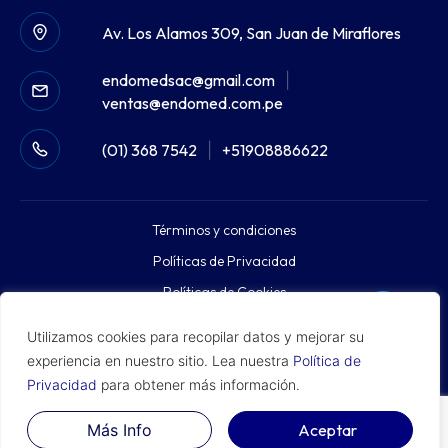
Av. Los Alamos 309, San Juan de Miraflores
endomedsac@gmail.com
|
ventas@endomed.com.pe
(01) 368 7542
|
+51908886622
Términos y condiciones
Políticas de Privacidad
Políticas de Cookies
Diseño Web por
Utilizamos cookies para recopilar datos y mejorar su
experiencia en nuestro sitio. Lea nuestra
Política de
Privacidad
para obtener más información.
RUC 20563794101
© 2025. Endomed Tecnologhies S.A.C Todos los derechos
Más Info
Aceptar
reservados.