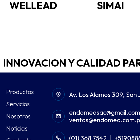
WELLEAD
SIMAI
INNOVACION Y CALIDAD PA
Productos
Av. Los Alamos 309, San 
Servicios
endomedsac@gmail.co
Nosotros
ventas@endomed.com.
Noticias
(01) 368 7542
+519088
|