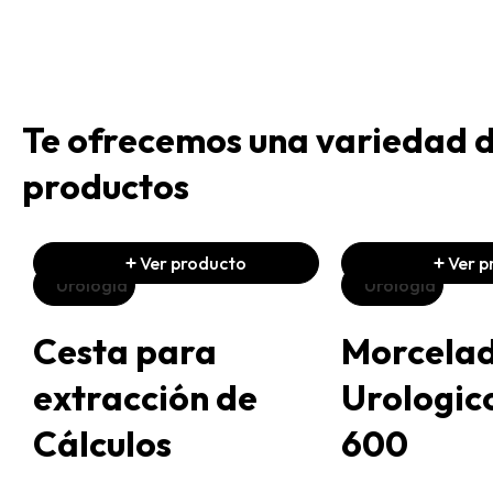
Te ofrecemos una variedad 
productos
Ver producto
Ver p
Urología
Urología
Cesta para
Morcela
extracción de
Urologic
Cálculos
600