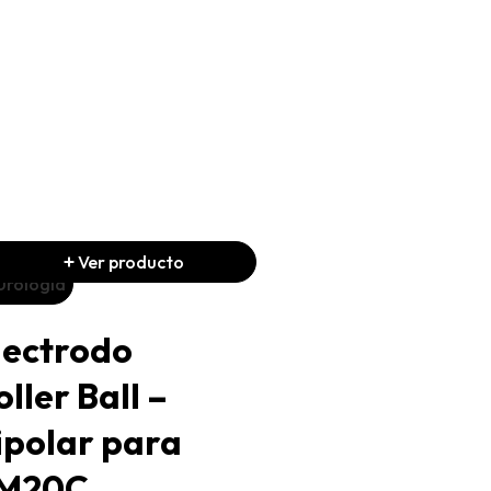
Ver producto
Ver producto
Urología
Urología
lectrodo
Electrodo Ro
oller Ball –
Bipolar para
ipolar para
SM20C
M20C