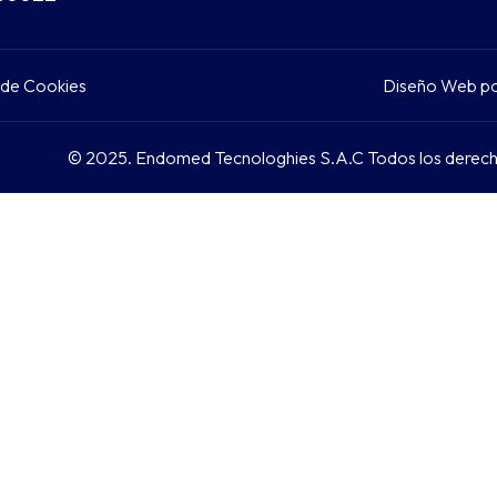
s de Cookies
Diseño Web p
© 2025. Endomed Tecnologhies S.A.C Todos los derech