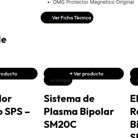
OMG Protector Magnetico Original
Ver Ficha Técnica
de
roducto
Ver producto
Urología
dor
Sistema de
E
o SPS –
Plasma Bipolar
R
SM20C
B
S