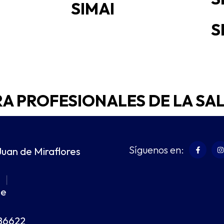
SIMAI
S
RA PROFESIONALES DE LA SA
Síguenos en:
Juan de Miraflores
m
|
pe
86622