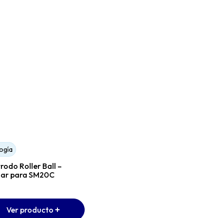
ogía
Urología
rodo Roller Ball –
Electrodo Rod – Bipolar
lar para SM20C
para SM20C
SIMAI
Ver producto
Ver producto