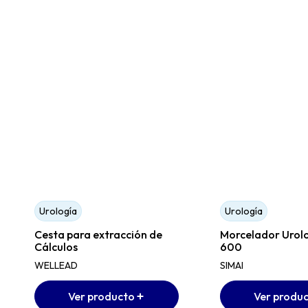
Urología
Urología
Cesta para extracción de
Morcelador Urolo
Cálculos
600
WELLEAD
SIMAI
Ver producto
Ver produ