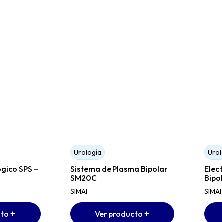
Urología
Urol
gico SPS –
Sistema de Plasma Bipolar
Elect
SM20C
Bipo
SIMAI
SIMAI
cto
Ver producto