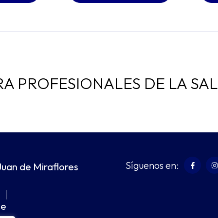
RA PROFESIONALES DE LA SA
Síguenos en:
Juan de Miraflores
m
|
pe