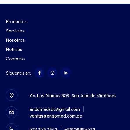
Productos
Servicios
Nosotros
Noticias
Contacto
Síguenos en:
Av. Los Alamos 309, San Juan de Miraflores
endomedsac@gmail.com
|
ventas@endomed.com.pe
(01) 368 7542
|
+51908886622