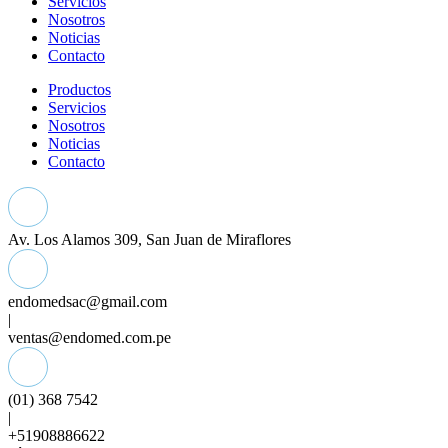
Servicios
Nosotros
Noticias
Contacto
Productos
Servicios
Nosotros
Noticias
Contacto
Av. Los Alamos 309, San Juan de Miraflores
endomedsac@gmail.com
|
ventas@endomed.com.pe
(01) 368 7542
|
+51908886622