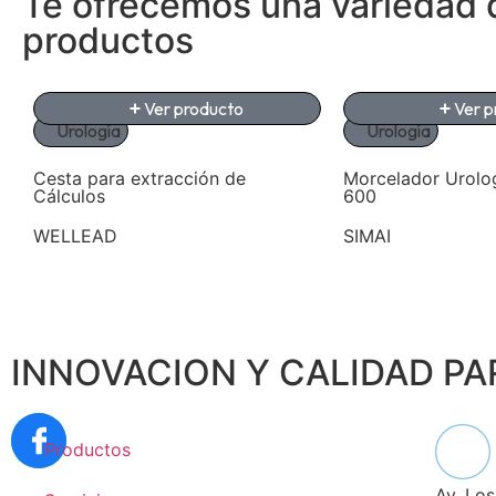
Te ofrecemos una variedad 
productos
Ver producto
Ver p
Urología
Urología
Cesta para extracción de
Morcelador Urolo
Cálculos
600
WELLEAD
SIMAI
INNOVACION Y CALIDAD PA
Productos
Av. Lo