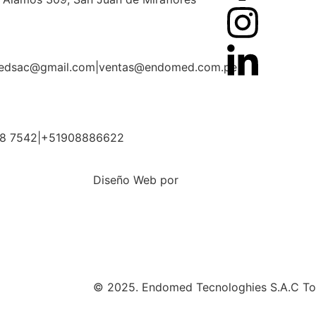
edsac@gmail.com
|
ventas@endomed.com.pe
68 7542
|
+51908886622
Diseño Web por
© 2025. Endomed Tecnologhies S.A.C Tod