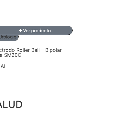
Ver producto
Ver producto
Urología
Urología
ctrodo Roller Ball – Bipolar
Electrodo Rod – Bipolar 
ra SM20C
SM20C
AI
SIMAI
ALUD