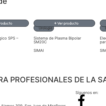
de
roducto
Ver producto
Urología
gico SPS –
Sistema de Plasma Bipolar
Ele
SM20C
pa
SIMAI
SIM
RA PROFESIONALES DE LA S
Síguenos en:
s Alamos 309, San Juan de Miraflores