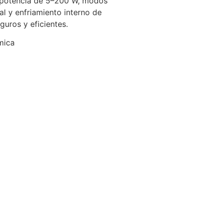
na potencia de 5–200 W, modos
l y enfriamiento interno de
guros y eficientes.
mica