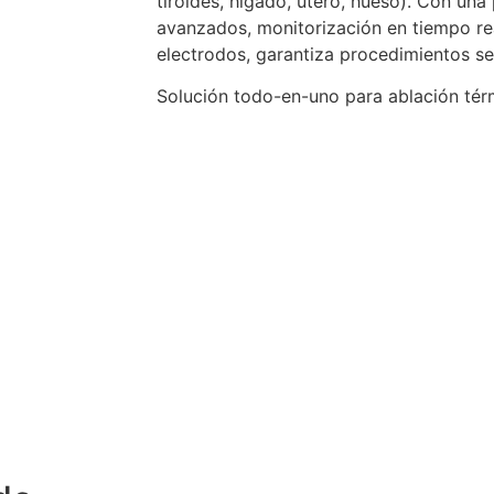
tiroides, hígado, útero, hueso). Con u
avanzados, monitorización en tiempo rea
electrodos, garantiza procedimientos se
Solución todo-en-uno para ablación tér