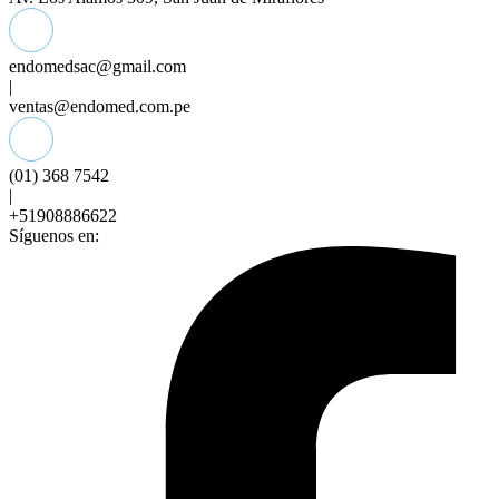
endomedsac@gmail.com
|
ventas@endomed.com.pe
(01) 368 7542
|
+51908886622
Síguenos en: