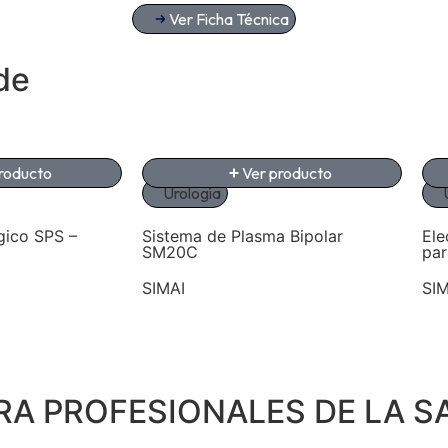
Ver Ficha Técnica
de
roducto
Ver producto
Urología
gico SPS –
Sistema de Plasma Bipolar
Ele
SM20C
pa
SIMAI
SIM
RA PROFESIONALES DE LA S