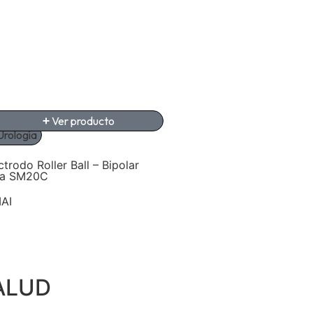
Ver producto
Ver producto
Urología
Urología
ctrodo Roller Ball – Bipolar
Electrodo Rod – Bipolar 
ra SM20C
SM20C
AI
SIMAI
ALUD