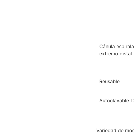
Cánula espiral
extremo distal l
Reusable
Autoclavable 1
Variedad de mod