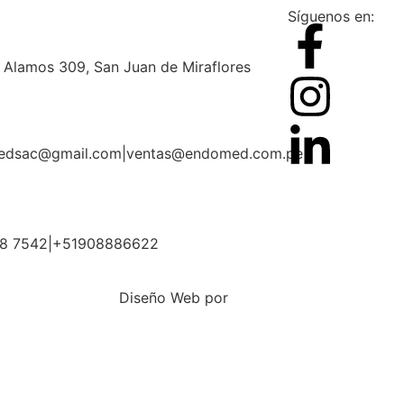
Síguenos en:
s Alamos 309, San Juan de Miraflores
edsac@gmail.com
|
ventas@endomed.com.pe
68 7542
|
+51908886622
Diseño Web por