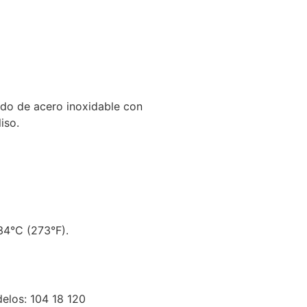
ado de acero inoxidable con
iso.
34°C (273°F).
elos: 104 18 120